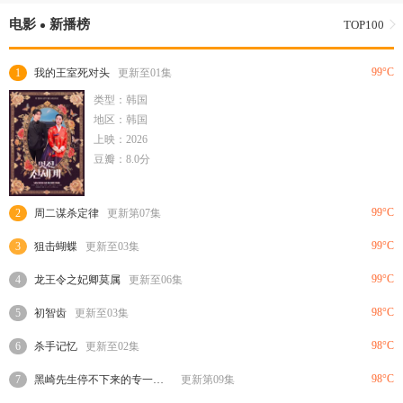
电影
新播榜
TOP100
99°C
1
我的王室死对头
更新至01集
类型：韩国
地区：韩国
上映：2026
豆瓣：8.0分
99°C
2
周二谋杀定律
更新第07集
99°C
3
狙击蝴蝶
更新至03集
99°C
4
龙王令之妃卿莫属
更新至06集
98°C
5
初智齿
更新至03集
98°C
6
杀手记忆
更新至02集
98°C
7
黑崎先生停不下来的专一之爱
更新第09集