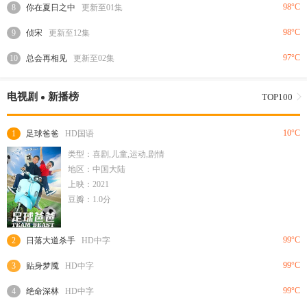
98°C
8
你在夏日之中
更新至01集
98°C
9
侦宋
更新至12集
97°C
10
总会再相见
更新至02集
电视剧
新播榜
TOP100
10°C
1
足球爸爸
HD国语
类型：喜剧,儿童,运动,剧情
地区：中国大陆
上映：2021
豆瓣：1.0分
99°C
2
日落大道杀手
HD中字
99°C
3
贴身梦魇
HD中字
99°C
4
绝命深林
HD中字