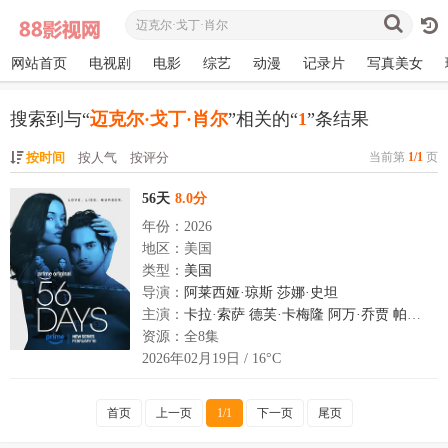
网站首页
电视剧
电影
综艺
动漫
记录片
写真美女
搜索到与“
迈克尔·戈丁·肖尔
”相关的“
1
”条结果
按时间
按人气
按评分
当前第
1/1
页
56天
8.0分
年份：2026
地区：美国
类型：
美国
导演：
阿莱西娅·琼斯
莎娜·史坦
主演：
卡拉·索萨
德芙·卡梅隆
阿万·乔贾
帕奇·德拉奇
资源：全8集
2026年02月19日 / 16°C
首页
上一页
1/1
下一页
尾页