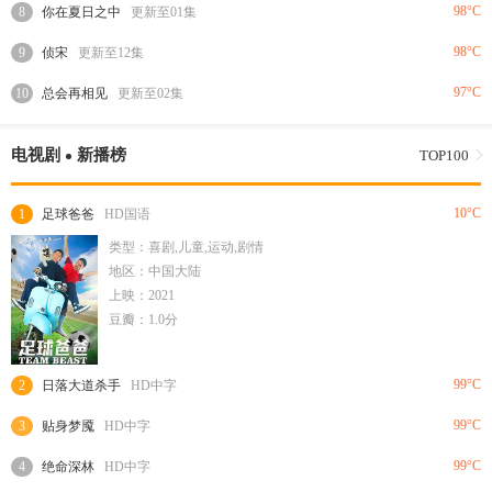
98°C
8
你在夏日之中
更新至01集
98°C
9
侦宋
更新至12集
97°C
10
总会再相见
更新至02集
电视剧
新播榜
TOP100
10°C
1
足球爸爸
HD国语
类型：喜剧,儿童,运动,剧情
地区：中国大陆
上映：2021
豆瓣：1.0分
99°C
2
日落大道杀手
HD中字
99°C
3
贴身梦魇
HD中字
99°C
4
绝命深林
HD中字