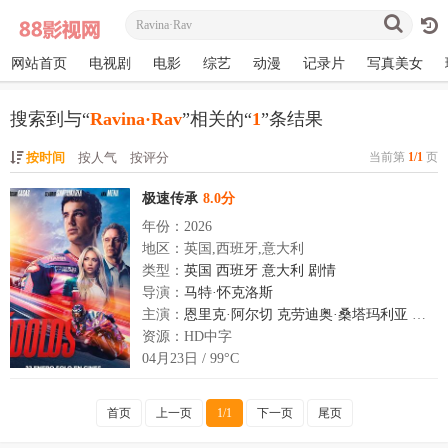
网站首页
电视剧
电影
综艺
动漫
记录片
写真美女
搜索到与“
Ravina·Rav
”相关的“
1
”条结果
按时间
按人气
按评分
当前第
1/1
页
极速传承
8.0分
年份：2026
地区：英国,西班牙,意大利
类型：
英国
西班牙
意大利
剧情
导演：
马特·怀克洛斯
主演：
恩里克·阿尔切
克劳迪奥·桑塔玛利亚
Adria
资源：HD中字
04月23日 / 99°C
首页
上一页
1/1
下一页
尾页