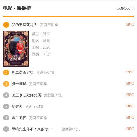
电影
新播榜
TOP100
99°C
1
我的王室死对头
更新至01集
类型：韩国
地区：韩国
上映：2026
豆瓣：8.0分
99°C
2
周二谋杀定律
更新第07集
99°C
3
狙击蝴蝶
更新至03集
99°C
4
龙王令之妃卿莫属
更新至06集
98°C
5
初智齿
更新至03集
98°C
6
杀手记忆
更新至02集
98°C
7
黑崎先生停不下来的专一之爱
更新第09集