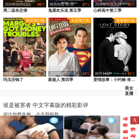
2026年04月02日
08月06日 09:30
2026年03月26日
99
°C
97
°C
93
°C
周二谋杀定律
类型：
欧美
鬼屋欢乐送 第五季
类型：
欧美
心碎高中第三季
类型：
欧美
上映：
2026
上映：
2025
上映：
2026
更新第03集
更新第22集
更新第03集
地区：
西班牙
地区：
美国
地区：
澳大利亚
导演：
萨尔瓦多·卡尔沃,Abigail,Schaaff
导演：
未知
导演：
Jessie,Oldfield,亚当·默费特,蒂格·泰雷拉
主演：
亚历克斯·加西亚,茵玛·奎斯塔,阿娜·瓦格纳,卡拉·坎普拉,贝伦·洛佩兹,戈尔卡·莱斯奥萨,Mia,Zafra,Carmen,Ruiz,Xavi,Lite,保罗·皮雷,贝尔·蒙特罗,Saida,Benzal,阿德里亚诺·卡瓦略,路易莎·加瓦萨,拉克尔·佩雷斯,Romeu,Runa,Elsa,Galv?o,佩德罗·卡萨布兰科,Tiago,Sarmento,Marga,Arnau
主演：
罗丝·麦克莱弗
主演：
阿耶莎·玛顿,詹姆斯·马约斯,克洛伊·海登,阿什·亚斯本切克,托马斯·韦瑟罗尔,威尔·麦克唐纳,杰玛·崔特兰,布林·查普曼·帕里什,雪莉-李·沃森,布罗迪·汤森,瑞切尔·豪斯,琪卡·伊科维,卡尔塔尼亚·梅纳德,凯特琳·阿迪内尔,阿梅莉·克隆伯格,约翰·索尔,Aki,Munroe,乔治·西米齐斯,本·特兰德,威廉·麦肯纳
05月21日
2026年04月03日
06月14日
93
°C
93
°C
91
°C
玛戈没钱了
类型：
欧美
新超人 第四季
类型：
欧美
类型：
欧美
爱情故事：小约翰·肯尼迪与卡罗琳·贝塞特
上映：
2026
上映：
1996
上映：
2026
美女
直播
地区：
美国
地区：
美国
地区：
美国
导演：
迪尔巴拉·沃尔什,凯特·赫伦,艾丽斯·西布赖特
导演：
菲利浦·斯格里西亚
导演：
麦克思·温克勒,杰西·派瑞兹,吉莉安·罗伯斯比尔,克里斯特尔·罗伯森·多尔西,安东尼·海明威
谁是被害者 中文字幕版的精彩影评
主演：
米歇尔·菲佛,尼克·奥弗曼,马西娅·盖伊·哈登,艾丽·范宁,妮可·基德曼,格雷戈·金尼尔,劳拉·圣吉亚科莫,迈克尔·安格拉诺,克里斯·杰里科,凯特琳·麦基,塔德亚·格雷厄姆,迈克尔·沃克耶,琳赛·诺明顿,里科·纳斯蒂,萨莎·戴蒙德,布里塔妮·弗里思,布里安娜·凯勒姆,凯琳娜·迈,霍尔斯顿·欧文,恩齐安·沙勒,斯基普·豪兰德,托马斯·施佩特
主演：
迪恩·凯恩,查尔斯·C·史蒂文森,特丽·哈彻
主演：
萨拉·皮金,保罗·安东尼·凯利,娜奥米·沃茨,格蕾丝·古默,莱拉·乔治,诺亚·费恩利,西德妮·莱蒙,亚历桑德罗·尼沃拉,奥马里·K·钱塞勒,康斯坦斯·齐默,本·申克曼,德丽·海明威,Ronan,Alexander,Moriarty,多纳尔·罗格,夏洛林·阿莫亚,莉迪亚·凯莉,Noah,Michal,Krystian,Bester,艾伦·福西特,理查德·尼尔,Kevin,Alexander
评论加载失败，点击我刷新...
X
Copyright © 2018~2020 · 88影视网备案号：
陕ICP备17000448号-2