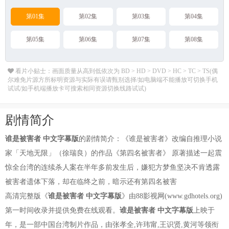
第01集
第02集
第03集
第04集
第05集
第06集
第07集
第08集
看片小贴士：画面质量从高到低依次为 BD > HD > DVD > HC > TC > TS(偶
尔难免片源方所标明资源与实际有误请甄别选择/如电脑端不能播放可切换手机
试试/如手机端播放卡可搜索相同资源切换线路试试)
剧情简介
谁是被害者 中文字幕版
的剧情简介：《谁是被害者》改编自推理小说
家「天地无限」（徐瑞良）的作品《第四名被害者》 原著描述一起震
惊全台湾的连续杀人案在半年多前发生后，嫌犯方梦鱼坚决不肯透露
被害者遗体下落，却在临终之前，暗示还有第四名被害
高清完整版《
谁是被害者 中文字幕版
》由88影视网(www.gdhotels.org)
第一时间收录并提供免费在线观看。
谁是被害者 中文字幕版
上映于
年，是一部中国台湾制片作品，由张孝全,许玮甯,王识贤,黄河等领衔