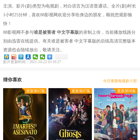
主演。影片(剧)类型为电视剧，对白语言为汉语普通话。全片(剧)时长
1小时25分钟，喜欢88影视网欢迎分享给身边的朋友，顺祝您观影愉
快！
88影视网不参与
谁是被害者 中文字幕版
的录制上传，当前播放线路分
别由迅雷在线提供。有关谁是被害者 中文字幕版的后续高清完整版本
资源也会陆续放出，敬请关注。
影片更新时间：2021-10-22 03:10:27
豆瓣优片库，万部电视剧在线选
现已收录电视剧 2567 部
猜你喜欢
今日更新电视剧 0 部
本站网址：www.gdhotels.org
更新第07集
更新第07集
更新第08集
豆瓣优片库，万部电视剧在线选
现已收录电视剧 2567 部