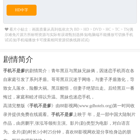
HD中字
看片小贴士：画面质量从高到低依次为 BD > HD > DVD > HC > TC > TS(偶
尔难免片源方所标明资源与实际有误请甄别选择/如电脑端不能播放可切换手机
试试/如手机端播放卡可搜索相同资源切换线路试试)
剧情简介
手机不是爹
的剧情简介：青年黑豆与黑妹兄妹俩，因迷恋手机而在各
自家庭引发了系列矛盾。哥哥黑豆沉迷于网络，与妻子矛盾激化，导
致女儿落水，险酿大祸。黑豆醒悟，但妻子绝望出走。后经黑豆一番
悔过，家庭和睦才得以升温。黑妹也迷恋手机，
高清完整版《
手机不是爹
》由88影视网(www.gdhotels.org)第一时间收
录并提供免费在线观看。
手机不是爹
上映于 年，是一部中国大陆制片
作品，由房鹏宇,张泓等领衔主演。影片(剧)类型为电影，对白语言
为。全片(剧)时长1小时25分钟，喜欢88影视网欢迎分享给身边的朋