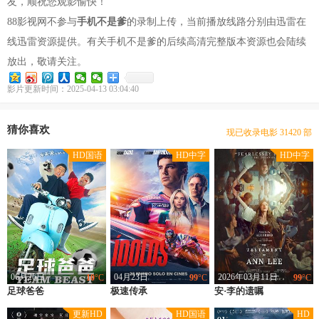
友，顺祝您观影愉快！
88影视网不参与
手机不是爹
的录制上传，当前播放线路分别由迅雷在
线迅雷资源提供。有关手机不是爹的后续高清完整版本资源也会陆续
放出，敬请关注。
豆瓣优片库，万部电影在线选
现已收录电影 31420 部
影片更新时间：2025-04-13 03:04:40
今日更新电影 6 部
本站网址：www.gdhotels.org
豆瓣优片库，万部电影在线选
猜你喜欢
现已收录电影 31420 部
HD国语
HD中字
HD中字
06月26日
04月23日
2026年03月11日
10
°C
99
°C
99
°C
足球爸爸
类型：
喜剧,儿童,运动,剧情
极速传承
类型：
英国,西班牙,意大利,剧情
安·李的遗嘱
类型：
英国,剧情
上映：
2021
上映：
2026
上映：
2025
更新HD
HD国语
HD