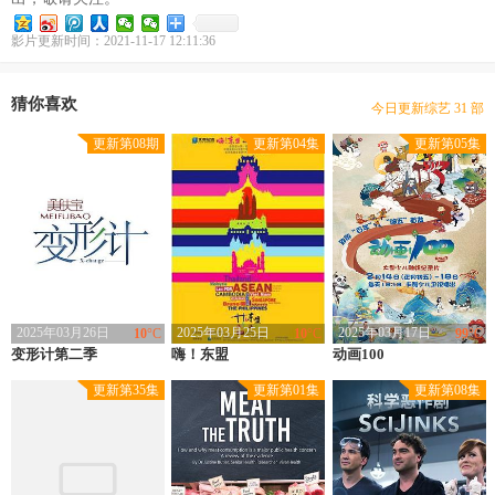
影片更新时间：2021-11-17 12:11:36
豆瓣优片库，万部综艺在线选
现已收录综艺 9253 部
猜你喜欢
今日更新综艺 31 部
本站网址：www.gdhotels.org
更新第08期
更新第04集
更新第05集
豆瓣优片库，万部综艺在线选
现已收录综艺 9253 部
2025年03月26日
2025年03月25日
2025年03月17日
10
°C
10
°C
99
°C
变形计第二季
类型：
大陆综艺
嗨！东盟
类型：
大陆综艺
动画100
类型：
大陆综艺
上映：
2007
上映：
2018
上映：
2024
更新第35集
更新第01集
更新第08集
地区：
大陆
地区：
中国大陆
地区：
中国大陆
导演：
未知
导演：
秦蕾
导演：
张宾,张蓓,秦爽,张颖璐,黄渝婷,刘佳琪,王佳琦,陈歌
主演：
胡耿,石宏强,苏磊,吴艺伟,陈诚,肖依,熊正伟,熊佳栋
主演：
未知
主演：
王刚