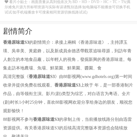
看片小贴士：画面质量从高到低依次为 BD > HD > DVD > HC > TC > TS(偶
尔难免片源方所标明资源与实际有误请甄别选择/如电脑端不能播放可切换手机
试试/如手机端播放卡可搜索相同资源切换线路试试)
剧情简介
香港原味道S3
的剧情简介：承接上兩輯《香港原味道》，主持譚玉
瑛、吳幸美、黃庭鋒，以及新成員余德丞帶觀眾追味尋源，到訪年青
人創立的本地食品廠，以年輕人的視角，發掘新興的香港原味道。每
集走訪本地農場、魚場、鮮菜園、鮮果園、醬園、食
高清完整版《
香港原味道S3
》由88影视网(www.gdhotels.org)第一时间
收录并提供免费在线观看。
香港原味道S3
上映于 年，是一部香港制片
作品，由等领衔主演。影片(剧)类型为综艺，对白语言为粤语。全片
(剧)时长1小时25分钟，喜欢88影视网欢迎分享给身边的朋友，顺祝您
观影愉快！
88影视网不参与
香港原味道S3
的录制上传，当前播放线路分别由迅雷
资源提供。有关香港原味道S3的后续高清完整版本资源也会陆续放
出，敬请关注。