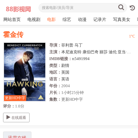
网站首页
电视剧
电影
综艺
动漫
记录片
写真美女
霍金传
1
°C
导演：
菲利普·马丁
主演：
本尼迪克特·康伯巴奇
丽莎·迪伦
亚当·戈德利
IMDB链接：
tt5491994
类型：
剧情
地区：
英国
语言：
英语
年份：
2004
片长：
1小时25分钟
更新HD中字
集数：
更新HD中字
评分：
1.0分
在线观看