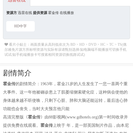
迅雷在线
资源方
迅雷在线
提供资源
霍金传 在线播放
HD中字
看片小贴士：画面质量从高到低依次为 BD > HD > DVD > HC > TC > TS(偶
尔难免片源方所标明资源与实际有误请甄别选择/如电脑端不能播放可切换手机
试试/如手机端播放卡可搜索相同资源切换线路试试)
剧情简介
霍金传
的剧情简介：1963年，霍金21岁的人生发生了一悲一喜两个重
大事件。这一年他被确诊患上了肌萎缩侧索硬化症，这种病会使他的
身体越来越不听使唤，只剩下心脏、肺和大脑还能运转，最后连心肺
功能也会丧失，当时大夫预言他只能
高清完整版《
霍金传
》由88影视网(www.gdhotels.org)第一时间收录并
提供免费在线观看。
霍金传
上映于 年，是一部英国制片作品，由本尼