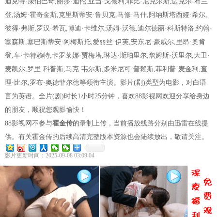
迪克特·康伯巴奇,丽莎·迪伦,亚当·戈德利,菲比·尼克尔斯,迈克尔·布兰
登,汤姆·霍奇金斯,克里斯蒂安·鲁贝克,马修·马什,阿纳斯塔西娅·希尔,
彼得·弗斯,罗汉·希瓦,博迪·卡维尔,汤姆·沃德,迪尔德丽·科斯特洛,约翰·
塞森斯,塞巴斯蒂安·阿梅斯托,爱丽丝·伊芙,安东尼·豪威尔,里昂·奥肯
登,车·卡特赖特,卡罗莱娜·贾梅塔,琳达·斯珀里尔,詹姆斯·沃里尔,大卫·
麦凯尔,罗里·科普斯,马克·韦尔斯,多米尼可·普赖斯,菲利普·麦金利,查
理·比尔,罗布·奥德菲尔德等领衔主演。影片(剧)类型为电影，对白语
言为英语。全片(剧)时长1小时25分钟，喜欢88影视网欢迎分享给身边
的朋友，顺祝您观影愉快！
88影视网不参与
霍金传
的录制上传，当前播放线路分别由迅雷在线提
供。有关霍金传的后续高清完整版本资源也会陆续放出，敬请关注。
影片更新时间：2025-09-08 03:09:04