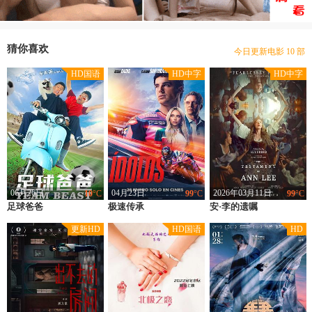
豆瓣优片库，万部电影在线选
现已收录电影 31424 部
猜你喜欢
今日更新电影 10 部
本站网址：www.gdhotels.org
HD国语
HD中字
HD中字
豆瓣优片库，万部电影在线选
现已收录电影 31424 部
06月26日
04月23日
2026年03月11日
10
°C
99
°C
99
°C
足球爸爸
类型：
喜剧,儿童,运动,剧情
极速传承
类型：
英国,西班牙,意大利,剧情
安·李的遗嘱
类型：
英国,剧情
上映：
2021
上映：
2026
上映：
2025
更新HD
HD国语
HD
地区：
中国大陆
地区：
英国,西班牙,意大利
地区：
英国
导演：
米禾禾
导演：
马特·怀克洛斯
导演：
莫娜·法斯特欧德
主演：
孟鹏,刘国山,平阳宗汉,罗大涛,董帅,马雨涵,王珊,王梓杰,宿瑞明,骆小娟,乖乖
主演：
恩里克·阿尔切,克劳迪奥·桑塔玛利亚,Adrian·Grösser,奥斯卡·卡萨斯,萨尔·南尼,马里奥·埃米托,Jorge·Rueda,安娜·梅纳,Matteo·Paolillo,Desirèe·Pöpper,Nadal·Bin,José·Milán,Miguel·Seguí,Ravina·Raventós,Edith·Martínez·Val
主演：
刘易斯·普尔曼,托马辛·麦肯齐,阿曼达·塞弗里德,斯塔西·马汀,克里斯托弗·阿波特,蒂姆·布雷克·尼尔森,斯科特·亚历山大·杨,马修·比尔德,斯科特·汉迪,维奥拉·佩雷特约翰,杰米·博吉奥,米丽-萝丝·克若斯莉,大卫·卡勒