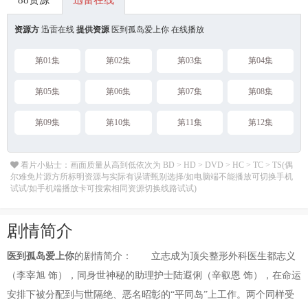
88资源
迅雷在线
资源方
迅雷在线
提供资源
医到孤岛爱上你 在线播放
第01集
第02集
第03集
第04集
第05集
第06集
第07集
第08集
第09集
第10集
第11集
第12集
看片小贴士：画面质量从高到低依次为 BD > HD > DVD > HC > TC > TS(偶
尔难免片源方所标明资源与实际有误请甄别选择/如电脑端不能播放可切换手机
试试/如手机端播放卡可搜索相同资源切换线路试试)
剧情简介
医到孤岛爱上你
的剧情简介： 立志成为顶尖整形外科医生都志义
（李宰旭 饰），同身世神秘的助理护士陆遐俐（辛叡恩 饰），在命运
安排下被分配到与世隔绝、恶名昭彰的“平同岛”上工作。两个同样受