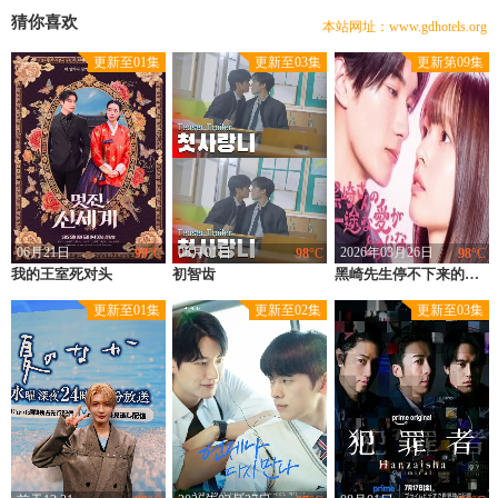
今日更新电视剧 12 部
猜你喜欢
本站网址：www.gdhotels.org
豆瓣优片库，万部电视剧在线选
更新至01集
更新至03集
更新第09集
现已收录电视剧 4955 部
06月21日
08月01日
2026年03月26日
99
°C
98
°C
98
°C
我的王室死对头
类型：
韩国
初智齿
类型：
日本
类型：
日剧
黑崎先生停不下来的专一之爱
上映：
2026
上映：
2026
上映：
2026
更新至01集
更新至02集
更新至03集
地区：
韩国
地区：
日本
地区：
日本
导演：
韩泰燮
导演：
未知
导演：
川崎僚,平井淳史,森美春
主演：
林智妍,许南俊,张胜祖,李世熙,金玟锡,蔡书安,金海淑,尹周相,尹炳熙,郑英珠,白恩惠,白智媛,朴镇宇,吴敏爱,张河恩
主演：
未知
主演：
丰岛花,山中柔太朗,大西利空,竹森千人,石川恋,稻叶友