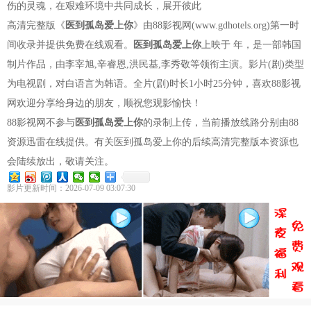
伤的灵魂，在艰难环境中共同成长，展开彼此
高清完整版《
医到孤岛爱上你
》由88影视网(www.gdhotels.org)第一时
间收录并提供免费在线观看。
医到孤岛爱上你
上映于 年，是一部韩国
制片作品，由李宰旭,辛睿恩,洪民基,李秀敬等领衔主演。影片(剧)类型
为电视剧，对白语言为韩语。全片(剧)时长1小时25分钟，喜欢88影视
网欢迎分享给身边的朋友，顺祝您观影愉快！
88影视网不参与
医到孤岛爱上你
的录制上传，当前播放线路分别由88
资源迅雷在线提供。有关医到孤岛爱上你的后续高清完整版本资源也
会陆续放出，敬请关注。
影片更新时间：2026-07-09 03:07:30
豆瓣优片库，万部电视剧在线选
现已收录电视剧 4955 部