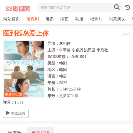
网站首页
电视剧
电影
综艺
动漫
记录片
写真美女
医到孤岛爱上你
22
°C
导演：
李明佑
主演：
李宰旭
辛睿恩
洪民基
李秀敬
IMDB链接：
tt5491994
类型：
韩剧
地区：
韩国
语言：
韩语
年份：
2026
片长：
1小时25分钟
更新第01集
集数：
更新第01集
评分：
1.0分
在线观看