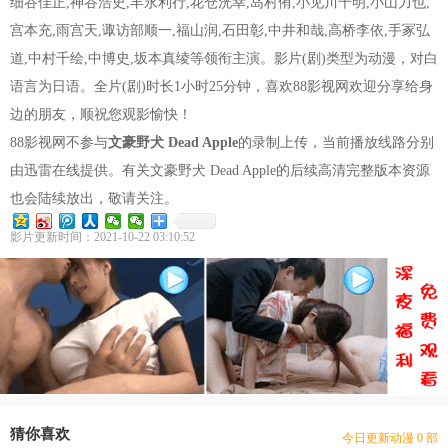
细谷佳正,神谷浩史,丰永利行,花仓洸幸,岛村侑,小见川千明,小山力也,
宫本充,雨宫天,诹访部顺一,福山润,石田彰,中井和哉,高桥李依,手冢弘
道,中村千绘,中博史,坂本真绫等领衔主演。影片(剧)类型为动漫，对白
语言为日语。全片(剧)时长1小时25分钟，喜欢88影视网欢迎分享给身
边的朋友，顺祝您观影愉快！
88影视网不参与
文豪野犬 Dead Apple
的录制上传，当前播放线路分别
由迅雷在线提供。有关文豪野犬 Dead Apple的后续高清完整版本资源
也会陆续放出，敬请关注。
影片更新时间：2021-10-22 03:10:52
豆瓣优片库，万部动漫在线选
现已收录动漫 2673 部
猜你喜欢
今日更新动漫 0 部