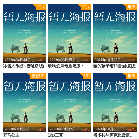
本站网址：www.gdhotels.org
正片
正片
超清
豆瓣优片库，万部动漫在线选
现已收录动漫 2673 部
2022年04月14日
2022年08月25日
2021年10月22日
64
°C
63
°C
63
°C
冰雪大作战2(普通话版)
类型：
动漫电影,动画电影
类型：
动画电影
吹响悠风号剧场版：欢迎来到北宇治高中吹奏乐部
狼的孩子雨和雪(修复版)
类型：
剧情,动画,奇幻,动漫片,动漫电影,动画电影
上映：
2021
上映：
2016
上映：
2012
更新HD
HD
超清
地区：
加拿大
地区：
日本
地区：
日本
导演：
Benoît Godbout,让-弗朗索瓦·波略特,François Brisson
导演：
石原立也
导演：
细田守
主演：
露辛达·戴维斯,道恩·福特,Don W. Shepherd,托德·芬内尔,安吉拉·嘉鲁皮,索哈·鲍尔,Jenna Wheeler-Hughes,霍莉·G·弗兰克尔,Elizabeth Macrae,海蒂·林恩·维克斯,Satine Scarlett Montaz,艾琳·波斯瓦拉·乐卡克,Mehdi Bousaidan,苏菲·卡迪欧,安妮·卡萨邦尼,雨果林·什维特·兰黛斯科,诺尔·费舍,Éloïsa Laflamme-Cervantes,Vénutia-Ludivine Reding,塞巴斯蒂安·瑞丁,吉尔
主演：
黑泽朋世朝井彩加丰田萌绘安济知佳
主演：
宫崎葵,大泽隆夫,黑木华,西井幸人
2025年01月21日
2021年10月22日
2021年10月22日
62
°C
62
°C
62
°C
罗马公主
类型：
动画电影
逗B三宝
类型：
微电影
类型：
动漫电影,动画电影
潘多拉与阿克比后篇：精灵与怪兽之街