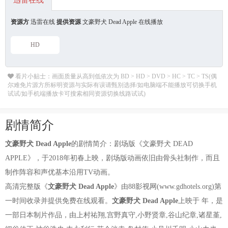
迅雷在线
资源方
迅雷在线
提供资源
文豪野犬 Dead Apple 在线播放
HD
看片小贴士：画面质量从高到低依次为 BD > HD > DVD > HC > TC > TS(偶
尔难免片源方所标明资源与实际有误请甄别选择/如电脑端不能播放可切换手机
试试/如手机端播放卡可搜索相同资源切换线路试试)
剧情简介
文豪野犬 Dead Apple
的剧情简介：剧场版《文豪野犬 DEAD
APPLE》，于2018年初春上映，剧场版动画依旧由骨头社制作，而且
制作阵容和声优基本沿用TV动画。
高清完整版《
文豪野犬 Dead Apple
》由88影视网(www.gdhotels.org)第
一时间收录并提供免费在线观看。
文豪野犬 Dead Apple
上映于 年，是
一部日本制片作品，由上村祐翔,宫野真守,小野贤章,谷山纪章,诸星堇,