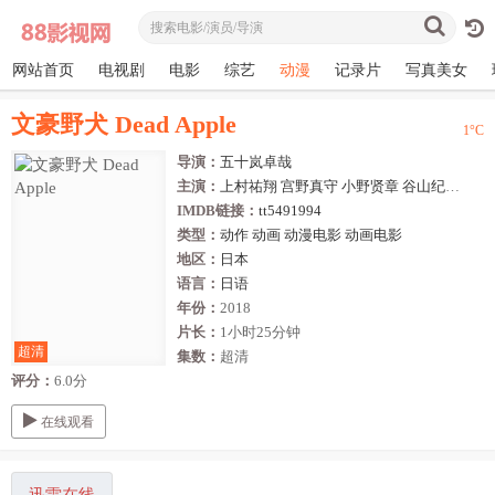
网站首页
电视剧
电影
综艺
动漫
记录片
写真美女
文豪野犬 Dead Apple
1
°C
导演：
五十岚卓哉
主演：
上村祐翔
宫野真守
小野贤章
谷山纪章
诸星
IMDB链接：
tt5491994
类型：
动作
动画
动漫电影
动画电影
地区：
日本
语言：
日语
年份：
2018
片长：
1小时25分钟
超清
集数：
超清
评分：
6.0分
在线观看