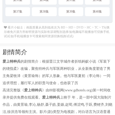
第33集
第34集
第35集
第36集
第37集
第38集
第39集
第40集
看片小贴士：画面质量从高到低依次为 BD > HD > DVD > HC > TC > TS(偶
尔难免片源方所标明资源与实际有误请甄别选择/如电脑端不能播放可切换手机
试试/如手机端播放卡可搜索相同资源切换线路试试)
剧情简介
爱上特种兵
的剧情简介：根据晋江文学城作者折纸蚂蚁小说《军装下
的绕指柔》改编，聚焦特种兵与军医两种职业，从全新角度塑造了男
主角梁牧泽（黄景瑜饰）的军人形象。他与军医夏初（李沁饰）一同
追求理想，履行军人的职责与使命，也收获了历
高清完整版《
爱上特种兵
》由88影视网(www.gdhotels.org)第一时间收
录并提供免费在线观看。
爱上特种兵
上映于 年，是一部中国大陆制片
作品，由黄景瑜,李沁,杨舒,聂子皓,姜嫄,赵荀,傅浤鸣,于跃,费鲤齐,刘晓
洁,徐洪浩等领衔主演。影片(剧)类型为电视剧，对白语言为汉语普通