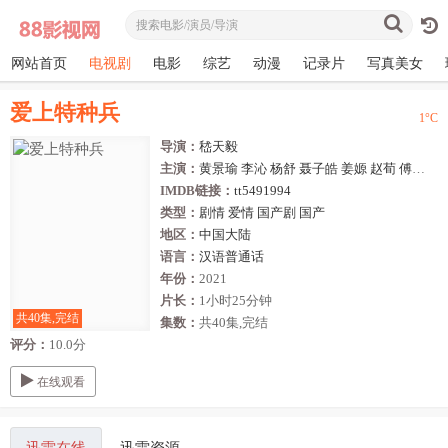
网站首页
电视剧
电影
综艺
动漫
记录片
写真美女
爱上特种兵
1
°C
导演：
嵇天毅
主演：
黄景瑜
李沁
杨舒
聂子皓
姜嫄
赵荀
傅浤鸣
IMDB链接：
tt5491994
类型：
剧情
爱情
国产剧
国产
地区：
中国大陆
语言：
汉语普通话
年份：
2021
片长：
1小时25分钟
共40集,完结
集数：
共40集,完结
评分：
10.0分
在线观看