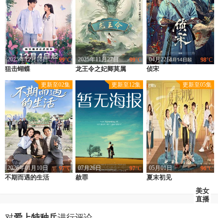
2025年12月16日
2025年11月27日
04月22日
99
°C
99
°C
98
°C
狙击蝴蝶
类型：
剧情,爱情,国产
龙王令之妃卿莫属
类型：
爱情,古装,国产
侦宋
类型：
中国大陆,国产
上映：
2025
上映：
2025
上映：
2026
更新至02集
更新至12集
更新至05集
地区：
中国大陆
地区：
中国大陆
地区：
中国大陆
导演：
黄天仁,俞波
导演：
刘彬杰
导演：
苏悦年
主演：
陈妍希,周柯宇,刘芮麟,陈小纭,谢兴阳,程雅昭
主演：
李沐宸,叶盛佳
主演：
赵子络,崔宝月,景研竣,张计明,陈萱雨
2026年01月10日
07月26日
05月01日
97
°C
97
°C
96
°C
不期而遇的生活
类型：
剧情,国产
赦罪
类型：
国产
夏末初见
类型：
中国大陆,国产
上映：
2025
上映：
2026
上映：
2026
美女
直播
地区：
中国大陆
地区：
中国大陆
地区：
中国大陆
导演：
武洪武
导演：
左志国
导演：
王伟廷
对
爱上特种兵
进行评论