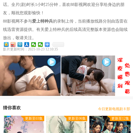
话。全片(剧)时长1小时25分钟，喜欢88影视网欢迎分享给身边的朋
友，顺祝您观影愉快！
88影视网不参与
爱上特种兵
的录制上传，当前播放线路分别由迅雷在
线迅雷资源提供。有关爱上特种兵的后续高清完整版本资源也会陆续
放出，敬请关注。
影片更新时间：2021-10-23 12:10:35
豆瓣优片库，万部电视剧在线选
现已收录电视剧 9396 部
猜你喜欢
今日更新电视剧 8 部
本站网址：www.gdhotels.org
更新至03集
更新至06集
更新至12集
豆瓣优片库，万部电视剧在线选
现已收录电视剧 9396 部