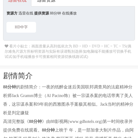
迅雷在线
迅雷资源
资源方
迅雷在线
提供资源
88分钟 在线播放
HD中字
看片小贴士：画面质量从高到低依次为 BD > HD > DVD > HC > TC > TS(偶
尔难免片源方所标明资源与实际有误请甄别选择/如电脑端不能播放可切换手机
试试/如手机端播放卡可搜索相同资源切换线路试试)
剧情简介
88分钟
的剧情简介：一夜的纸醉金迷后美国联邦调查局的法庭精神分
析师Jack Gramm博士（Al Pacino饰）被一宗谋杀案的电话带离了美人
香，这宗谋杀案和9年前的西雅图杀手案极其相似。Jack当时的精神分
析是判定嫌疑
高清完整版《
88分钟
》由88影视网(www.gdhotels.org)第一时间收录并
提供免费在线观看。
88分钟
上映于 年，是一部加拿大制片作品，由阿