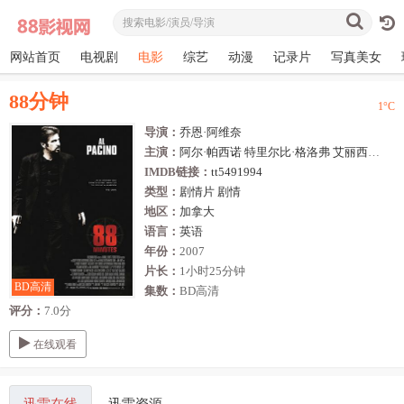
网站首页
电视剧
电影
综艺
动漫
记录片
写真美女
88分钟
1
°C
导演：
乔恩·阿维奈
主演：
阿尔·帕西诺
特里尔比·格洛弗
艾丽西亚·维特
IMDB链接：
tt5491994
类型：
剧情片
剧情
地区：
加拿大
语言：
英语
年份：
2007
片长：
1小时25分钟
BD高清
集数：
BD高清
评分：
7.0分
在线观看