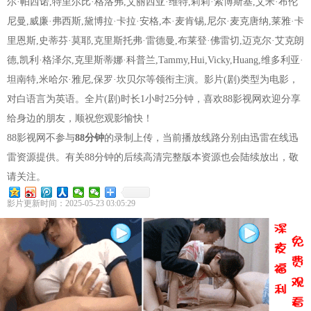
尔·帕西诺,特里尔比·格洛弗,艾丽西亚·维特,莉莉·索博斯基,艾米·布伦
尼曼,威廉·弗西斯,黛博拉·卡拉·安格,本·麦肯锡,尼尔·麦克唐纳,莱雅·卡
里恩斯,史蒂芬·莫耶,克里斯托弗·雷德曼,布莱登·佛雷切,迈克尔·艾克朗
德,凯利·格泽尔,克里斯蒂娜·科普兰,Tammy,Hui,Vicky,Huang,维多利亚·
坦南特,米哈尔·雅尼,保罗·坎贝尔等领衔主演。影片(剧)类型为电影，
对白语言为英语。全片(剧)时长1小时25分钟，喜欢88影视网欢迎分享
给身边的朋友，顺祝您观影愉快！
88影视网不参与
88分钟
的录制上传，当前播放线路分别由迅雷在线迅
雷资源提供。有关88分钟的后续高清完整版本资源也会陆续放出，敬
请关注。
影片更新时间：2025-05-23 03:05:29