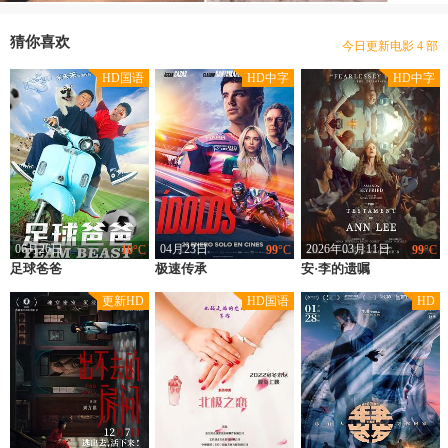
豆瓣优片库，万部电影在线选
现已收录电影 31424 部
猜你喜欢
今日更新电影 4 部
本站网址：www.gdhotels.org
HD国语
HD中字
HD中字
豆瓣优片库，万部电影在线选
现已收录电影 31424 部
06月26日
04月23日
2026年03月11日
10
°C
99
°C
99
°C
足球爸爸
类型：
喜剧,儿童,运动,剧情
极速传承
类型：
英国,西班牙,意大利,剧情
安·李的遗嘱
类型：
英国,剧情
上映：
2021
上映：
2026
上映：
2025
更新HD
HD国语
HD
地区：
中国大陆
地区：
英国,西班牙,意大利
地区：
英国
导演：
米禾禾
导演：
马特·怀克洛斯
导演：
莫娜·法斯特欧德
主演：
孟鹏,刘国山,平阳宗汉,罗大涛,董帅,马雨涵,王珊,王梓杰,宿瑞明,骆小娟,乖乖
主演：
恩里克·阿尔切,克劳迪奥·桑塔玛利亚,Adrian·Grösser,奥斯卡·卡萨斯,萨尔·南尼,马里奥·埃米托,Jorge·Rueda,安娜·梅纳,Matteo·Paolillo,Desirèe·Pöpper,Nadal·Bin,José·Milán,Miguel·Seguí,Ravina·Raventós,Edith·Martínez·Val
主演：
刘易斯·普尔曼,托马辛·麦肯齐,阿曼达·塞弗里德,斯塔西·马汀,克里斯托弗·阿波特,蒂姆·布雷克·尼尔森,斯科特·亚历山大·杨,马修·比尔德,斯科特·汉迪,维奥拉·佩雷特约翰,杰米·博吉奥,米丽-萝丝·克若斯莉,大卫·卡勒