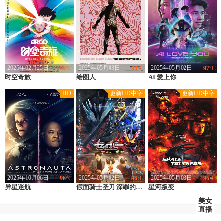
2026年02月25日
2025年05月03日
2025年05月02日
99
°C
98
°C
97
°C
时空奇旅
类型：
法国,科幻
绘图人
类型：
科幻
AI 爱上你
类型：
科幻
上映：
2025
上映：
1969
上映：
2022
HD
更新HD中字
更新HD中字
地区：
法国
地区：
美国
地区：
泰国
导演：
于戈·比安弗尼
导演：
杰克·斯迈特
导演：
大卫·阿萨瓦纳德,Stephan
主演：
娜塔莉·波特曼,斯万·阿劳德,路易·加瑞尔,樊尚·马凯涅,阿尔玛·佐杜洛夫斯基,欧斯莫·普契尼
主演：
罗德·斯泰格尔,克莱尔·布鲁姆,罗伯特·德莱瓦斯,唐多宾斯,杰森·埃弗斯
主演：
平采娜·乐维瑟派布恩,马里奥·毛瑞尔,萨哈贾克·波斯安吉特,大卫·阿萨瓦纳德,Watthanachai
2025年10月06日
2025年05月02日
2025年05月03日
96
°C
96
°C
96
°C
异星迷航
类型：
科幻,惊悚
类型：
科幻
假面骑士圣刃 深罪的三重奏
星河叛变
类型：
科幻
上映：
2025
上映：
2022
上映：
1996
美女
直播
地区：
美国
地区：
日本
地区：
英国