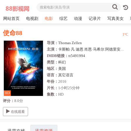
网站首页
电视剧
电影
综艺
动漫
记录片
写真美女
使命88
1
°C
导演：
Thomas
Zellen
主演：
卡斯帕·凡·迪恩
肖恩·马希尔
阿德里安娜·巴比欧
IMDB链接：
tt5491994
类型：
科幻
地区：
美国
语言：
其它语言
年份：
2016
片长：
1小时25分钟
HD
集数：
HD
评分：
8.0分
在线观看