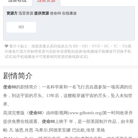
迅雷在线
迅雷资源
资源方
迅雷资源
提供资源
使命88 在线播放
HD
看片小贴士：画面质量从高到低依次为 BD > HD > DVD > HC > TC > TS(偶
尔难免片源方所标明资源与实际有误请甄别选择/如电脑端不能播放可切换手机
试试/如手机端播放卡可搜索相同资源切换线路试试)
剧情简介
使命88
的剧情简介：一名科学家和一名飞行员自愿参加一项高调的任
务，到达宇宙的尽头。13年后，这艘船穿越宇宙的尽头，坠入未知世
界。
高清完整版《
使命88
》由88影视网(www.gdhotels.org)第一时间收录并
提供免费在线观看。
使命88
上映于 年，是一部美国制片作品，由卡斯
帕·凡·迪恩,肖恩·马希尔,阿德里安娜·巴比欧,埃登·里格