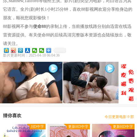
尔,Matthew,Tailford等领衔主演。影片(剧)类型为电影，对白语言为其
它语言。全片(剧)时长1小时25分钟，喜欢88影视网欢迎分享给身边的
朋友，顺祝您观影愉快！
88影视网不参与
使命88
的录制上传，当前播放线路分别由迅雷在线迅
雷资源提供。有关使命88的后续高清完整版本资源也会陆续放出，敬
请关注。
影片更新时间：2025-04-18 06:04:36
豆瓣优片库，万部电影在线选
现已收录电影 3546 部
猜你喜欢
今日更新电影 0 部
本站网址：www.gdhotels.org
HD中字
更新HD中字
更新HD中字
豆瓣优片库，万部电影在线选
现已收录电影 3546 部