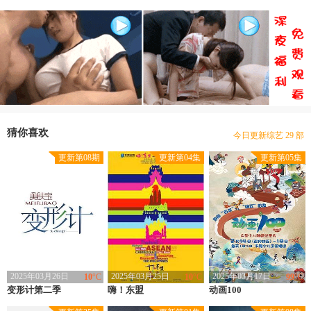
豆瓣优片库，万部综艺在线选
现已收录综艺 9253 部
猜你喜欢
今日更新综艺 29 部
本站网址：www.gdhotels.org
更新第08期
更新第04集
更新第05集
豆瓣优片库，万部综艺在线选
现已收录综艺 9253 部
2025年03月26日
2025年03月25日
2025年03月17日
10
°C
10
°C
99
°C
变形计第二季
类型：
大陆综艺
嗨！东盟
类型：
大陆综艺
动画100
类型：
大陆综艺
上映：
2007
上映：
2018
上映：
2024