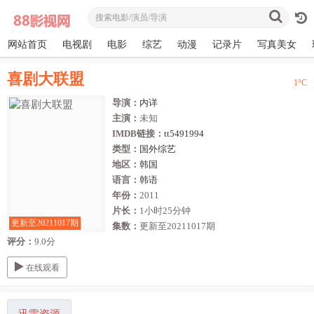
网站首页
电视剧
电影
综艺
动漫
记录片
写真美女
喜剧大联盟
1
°C
导演：
内详
主演：
未知
IMDB链接：
tt5491994
类型：
国外综艺
地区：
韩国
语言：
韩语
年份：
2011
片长：
1小时25分钟
更新至20211017期
集数：
更新至20211017期
评分：
9.0分
在线观看