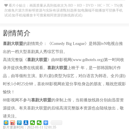
看片小贴士：画面质量从高到低依次为 BD > HD > DVD > HC > TC > TS(偶
尔难免片源方所标明资源与实际有误请甄别选择/如电脑端不能播放可切换手机
试试/如手机端播放卡可搜索相同资源切换线路试试)
剧情简介
喜剧大联盟
的剧情简介：《Comedy Big League》是韩国tvN电视台推
出的一档大型喜剧真人秀综艺节目。
高清完整版《
喜剧大联盟
》由88影视网(www.gdhotels.org)第一时间收
录并提供免费在线观看。
喜剧大联盟
上映于 年，是一部韩国制片作
品，由等领衔主演。影片(剧)类型为综艺，对白语言为韩语。全片(剧)
时长1小时25分钟，喜欢88影视网欢迎分享给身边的朋友，顺祝您观影
愉快！
88影视网不参与
喜剧大联盟
的录制上传，当前播放线路分别由迅雷资
源提供。有关喜剧大联盟的后续高清完整版本资源也会陆续放出，敬
请关注。
影片更新时间：2022-01-11 12:01:35