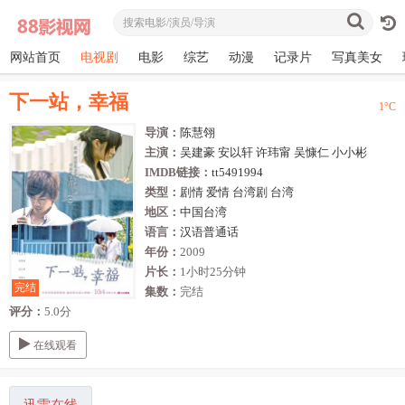
网站首页
电视剧
电影
综艺
动漫
记录片
写真美女
下一站，幸福
1
°C
导演：
陈慧翎
主演：
吴建豪
安以轩
许玮甯
吴慷仁
小小彬
IMDB链接：
tt5491994
类型：
剧情
爱情
台湾剧
台湾
地区：
中国台湾
语言：
汉语普通话
年份：
2009
片长：
1小时25分钟
完结
集数：
完结
评分：
5.0分
在线观看