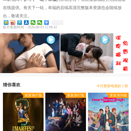
在线提供。有关下一站，幸福的后续高清完整版本资源也会陆续放
出，敬请关注。
影片更新时间：2026-08-03 12:08:42
豆瓣优片库，万部电视剧在线选
现已收录电视剧 2565 部
猜你喜欢
今日更新电视剧 2 部
本站网址：www.gdhotels.org
更新第07集
更新第07集
更新第08集
豆瓣优片库，万部电视剧在线选
现已收录电视剧 2565 部