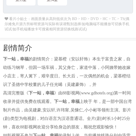
第33集
第34集
看片小贴士：画面质量从高到低依次为 BD > HD > DVD > HC > TC > TS(偶
尔难免片源方所标明资源与实际有误请甄别选择/如电脑端不能播放可切换手机
试试/如手机端播放卡可搜索相同资源切换线路试试)
剧情简介
下一站，幸福
的剧情简介：梁慕橙（安以轩饰）本生于富贵之家，自
幼练习钢琴，但因一场车祸，其父身亡，家道中落，小阿姨带她改嫁
小店主，寄人篱下，艰辛度日。长大后，一次偶然的机会，梁慕橙结
识了圣德中学校董的儿子任光晞（吴建豪饰），并
高清完整版《
下一站，幸福
》由88影视网(www.gdhotels.org)第一时间
收录并提供免费在线观看。
下一站，幸福
上映于 年，是一部中国台湾
制片作品，由吴建豪,安以轩,许玮甯,吴慷仁,小小彬等领衔主演。影片
(剧)类型为电视剧，对白语言为汉语普通话。全片(剧)时长1小时25分
钟，喜欢88影视网欢迎分享给身边的朋友，顺祝您观影愉快！
88影视网不参与
下一站，幸福
的录制上传，当前播放线路分别由迅雷