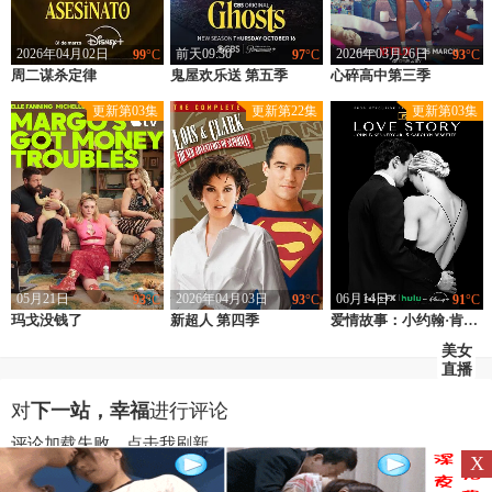
2026年04月02日
前天09:30
2026年03月26日
99
°C
97
°C
93
°C
周二谋杀定律
类型：
欧美
鬼屋欢乐送 第五季
类型：
欧美
心碎高中第三季
类型：
欧美
上映：
2026
上映：
2025
上映：
2026
更新第03集
更新第22集
更新第03集
地区：
西班牙
地区：
美国
地区：
澳大利亚
导演：
萨尔瓦多·卡尔沃,Abigail,Schaaff
导演：
未知
导演：
Jessie,Oldfield,亚当·默费特,蒂格·泰雷拉
主演：
亚历克斯·加西亚,茵玛·奎斯塔,阿娜·瓦格纳,卡拉·坎普拉,贝伦·洛佩兹,戈尔卡·莱斯奥萨,Mia,Zafra,Carmen,Ruiz,Xavi,Lite,保罗·皮雷,贝尔·蒙特罗,Saida,Benzal,阿德里亚诺·卡瓦略,路易莎·加瓦萨,拉克尔·佩雷斯,Romeu,Runa,Elsa,Galv?o,佩德罗·卡萨布兰科,Tiago,Sarmento,Marga,Arnau
主演：
罗丝·麦克莱弗
主演：
阿耶莎·玛顿,詹姆斯·马约斯,克洛伊·海登,阿什·亚斯本切克,托马斯·韦瑟罗尔,威尔·麦克唐纳,杰玛·崔特兰,布林·查普曼·帕里什,雪莉-李·沃森,布罗迪·汤森,瑞切尔·豪斯,琪卡·伊科维,卡尔塔尼亚·梅纳德,凯特琳·阿迪内尔,阿梅莉·克隆伯格,约翰·索尔,Aki,Munroe,乔治·西米齐斯,本·特兰德,威廉·麦肯纳
05月21日
2026年04月03日
06月14日
93
°C
93
°C
91
°C
玛戈没钱了
类型：
欧美
新超人 第四季
类型：
欧美
类型：
欧美
爱情故事：小约翰·肯尼迪与卡罗琳·贝塞特
上映：
2026
上映：
1996
上映：
2026
美女
直播
地区：
美国
地区：
美国
地区：
美国
导演：
迪尔巴拉·沃尔什,凯特·赫伦,艾丽斯·西布赖特
导演：
菲利浦·斯格里西亚
导演：
麦克思·温克勒,杰西·派瑞兹,吉莉安·罗伯斯比尔,克里斯特尔·罗伯森·多尔西,安东尼·海明威
对
下一站，幸福
进行评论
主演：
米歇尔·菲佛,尼克·奥弗曼,马西娅·盖伊·哈登,艾丽·范宁,妮可·基德曼,格雷戈·金尼尔,劳拉·圣吉亚科莫,迈克尔·安格拉诺,克里斯·杰里科,凯特琳·麦基,塔德亚·格雷厄姆,迈克尔·沃克耶,琳赛·诺明顿,里科·纳斯蒂,萨莎·戴蒙德,布里塔妮·弗里思,布里安娜·凯勒姆,凯琳娜·迈,霍尔斯顿·欧文,恩齐安·沙勒,斯基普·豪兰德,托马斯·施佩特
主演：
迪恩·凯恩,查尔斯·C·史蒂文森,特丽·哈彻
主演：
萨拉·皮金,保罗·安东尼·凯利,娜奥米·沃茨,格蕾丝·古默,莱拉·乔治,诺亚·费恩利,西德妮·莱蒙,亚历桑德罗·尼沃拉,奥马里·K·钱塞勒,康斯坦斯·齐默,本·申克曼,德丽·海明威,Ronan,Alexander,Moriarty,多纳尔·罗格,夏洛林·阿莫亚,莉迪亚·凯莉,Noah,Michal,Krystian,Bester,艾伦·福西特,理查德·尼尔,Kevin,Alexander
评论加载失败，点击我刷新...
X