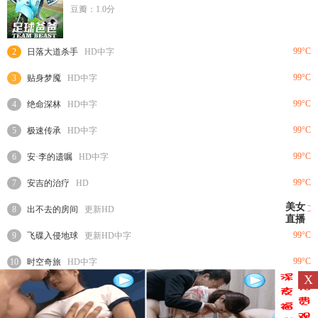
豆瓣：1.0分
99°C
2
日落大道杀手
HD中字
99°C
3
贴身梦魇
HD中字
99°C
4
绝命深林
HD中字
99°C
5
极速传承
HD中字
99°C
6
安·李的遗嘱
HD中字
99°C
7
安吉的治疗
HD
美女
99°C
8
出不去的房间
更新HD
直播
99°C
9
飞碟入侵地球
更新HD中字
99°C
10
时空奇旅
HD中字
X
Copyright © 2018~2020 · 88影视网备案号：
陕ICP备17000448号-2