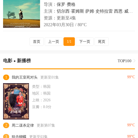
导演：
保罗·费格
主演：
切尔西·霍姆斯
萨姆·史特拉雷
西恩·威廉·斯科特
资源：更新至4集
2022年03月30日 / 80°C
首页
上一页
1/1
下一页
尾页
电影
新播榜
TOP100
99°C
1
我的王室死对头
更新至01集
类型：韩国
地区：韩国
上映：2026
豆瓣：8.0分
99°C
2
周二谋杀定律
更新第07集
99°C
3
狙击蝴蝶
更新至03集