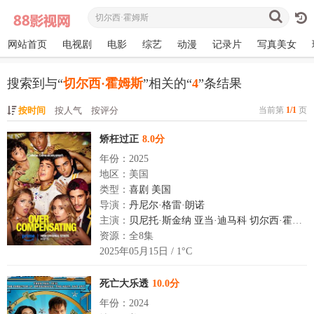
网站首页
电视剧
电影
综艺
动漫
记录片
写真美女
搜索到与“
切尔西·霍姆斯
”相关的“
4
”条结果
按时间
按人气
按评分
当前第
1/1
页
矫枉过正
8.0分
年份：2025
地区：美国
类型：
喜剧
美国
导演：
丹尼尔·格雷·朗诺
主演：
贝尼托·斯金纳
亚当·迪马科
切尔西·霍姆斯
资源：全8集
2025年05月15日 / 1°C
死亡大乐透
10.0分
年份：2024