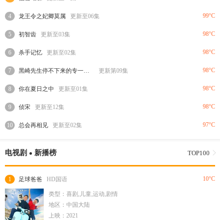
99°C
4
龙王令之妃卿莫属
更新至06集
98°C
5
初智齿
更新至03集
98°C
6
杀手记忆
更新至02集
98°C
7
黑崎先生停不下来的专一之爱
更新第09集
98°C
8
你在夏日之中
更新至01集
98°C
9
侦宋
更新至12集
97°C
10
总会再相见
更新至02集
电视剧
新播榜
TOP100
10°C
1
足球爸爸
HD国语
类型：喜剧,儿童,运动,剧情
地区：中国大陆
上映：2021