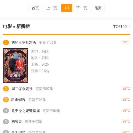
首页
上一页
1/3
下一页
尾页
电影
新播榜
TOP100
99°C
1
我的王室死对头
更新至01集
类型：韩国
地区：韩国
上映：2026
豆瓣：8.0分
99°C
2
周二谋杀定律
更新第07集
99°C
3
狙击蝴蝶
更新至03集
99°C
4
龙王令之妃卿莫属
更新至06集
98°C
5
初智齿
更新至03集
98°C
6
杀手记忆
更新至02集