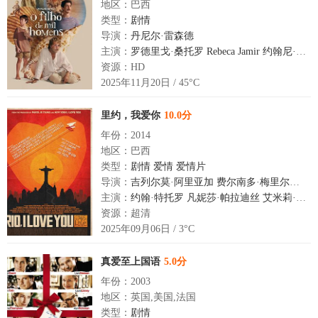
地区：巴西
类型：
剧情
导演：
丹尼尔·雷森德
主演：
罗德里戈·桑托罗
Rebeca Jamir
约翰尼·马萨罗
资源：HD
2025年11月20日 / 45°C
里约，我爱你
10.0分
年份：2014
地区：巴西
类型：
剧情
爱情
爱情片
导演：
吉列尔莫·阿里亚加
费尔南多·梅里尔斯
何
主演：
约翰·特托罗
凡妮莎·帕拉迪丝
艾米莉·莫迪默
资源：超清
2025年09月06日 / 3°C
真爱至上国语
5.0分
年份：2003
地区：英国,美国,法国
类型：
剧情