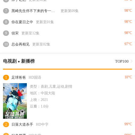
98°C
7
黑崎先生停不下来的专一之爱
更新第09集
98°C
8
你在夏日之中
更新至01集
98°C
9
侦宋
更新至12集
97°C
10
总会再相见
更新至02集
电视剧
新播榜
TOP100
10°C
1
足球爸爸
HD国语
类型：喜剧,儿童,运动,剧情
地区：中国大陆
上映：2021
豆瓣：1.0分
99°C
2
日落大道杀手
HD中字