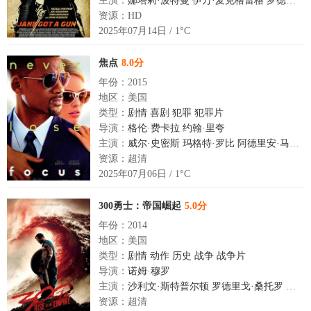
主演：
娜塔莉·波特曼
伊万·麦克格雷格
罗德里戈·桑托罗
资源：HD
2025年07月14日 / 1°C
焦点
8.0分
年份：2015
地区：美国
类型：
剧情
喜剧
犯罪
犯罪片
导演：
格伦·费卡拉
约翰·里夸
主演：
威尔·史密斯
玛格特·罗比
阿德里安·马丁内斯
资源：超清
2025年07月06日 / 1°C
300勇士：帝国崛起
5.0分
年份：2014
地区：美国
类型：
剧情
动作
历史
战争
战争片
导演：
诺姆·穆罗
主演：
沙利文·斯特普尔顿
罗德里戈·桑托罗
伊娃
资源：超清