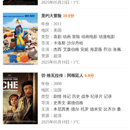
2025年05月23日 / 1°C
里约大冒险
10.0分
年份：2011
地区：美国
类型：
喜剧
动画
冒险
动画电影
动漫电影
导演：
卡洛斯·沙尔丹哈
主演：
杰西·艾森伯格
安妮·海瑟薇
乔治·洛佩兹
罗
资源：超清
2025年05月19日 / 1°C
切·格瓦拉传：阿根廷人
6.0分
年份：2008
地区：法国
类型：
剧情
传记
历史
战争
纪录片
记录
导演：
史蒂文·索德伯格
主演：
本尼西奥·德尔·托罗
德米安·比齐尔
桑地亚哥·卡布瑞拉
资源：超清
2025年05月19日 / 1°C