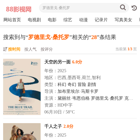
网站首页
电视剧
电影
综艺
动漫
记录片
写真美女
搜索到与“
罗德里戈·桑托罗
”相关的“
28
”条结果
按时间
按人气
按评分
当前第
1/3
页
天空的另一面
6.0分
年份：2025
地区：巴西,墨西哥,荷兰,智利
类型：
科幻
奇幻
冒险
剧情
导演：
加布里埃尔·马斯卡罗
主演：
黛丽丝·韦恩伯格
罗德里戈·桑托罗
克拉丽莎·皮涅罗
资源：HD中字
06月10日 / 58°C
千人之子
2.0分
年份：2025