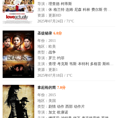
导演：
理查德·柯蒂斯
主演：
休·格兰特
连姆·尼森
科林·费尔斯
劳拉·琳妮
资源：更新HD
2025年07月24日 / 71°C
圣徒秘录
6.0分
年份：2011
地区：欧美
类型：
战争
导演：
罗兰·约菲
主演：
查理·考克斯
韦斯·本特利
多格雷·斯科特
罗
资源：更新1
2025年07月18日 / 1°C
拿起枪的简
7.0分
年份：2015
地区：美国
类型：
剧情
动作
西部
动作片
导演：
加文·欧康诺