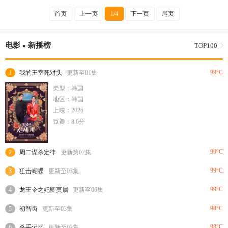
首页
上一页
1/4
下一页
尾页
电影
新播榜
TOP100
99°C
1
我的王室死对头
更新至01集
类型：韩国
地区：韩国
上映：2026
豆瓣：8.0分
99°C
2
周二谋杀定律
更新第07集
99°C
3
狙击蝴蝶
更新至03集
99°C
4
龙王令之妃卿莫属
更新至06集
98°C
5
初智齿
更新至03集
98°C
6
杀手记忆
更新至02集