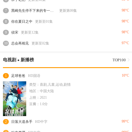
98°C
7
黑崎先生停不下来的专一之爱
更新第09集
98°C
8
你在夏日之中
更新至01集
98°C
9
侦宋
更新至12集
97°C
10
总会再相见
更新至02集
电视剧
新播榜
TOP100
10°C
1
足球爸爸
HD国语
类型：喜剧,儿童,运动,剧情
地区：中国大陆
上映：2021
豆瓣：1.0分
99°C
2
日落大道杀手
HD中字