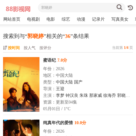
网站首页
电视剧
电影
综艺
动漫
记录片
写真美女
搜索到与“
郭晓婷
”相关的“
36
”条结果
按时间
按人气
按评分
当前第
1/4
页
蜜语纪
7.0分
年份：2026
地区：中国大陆
类型：
中国大陆
国产
导演：
王迎
主演：
李梦
钟汉良
朱珠
那家威
徐海乔
郭晓婷
经
资源：更新至04集
05月01日 / 1°C
纯真年代的爱情
10.0分
年份：2026