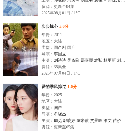
主演：
郭晓婷
周历杰
杨馥羽
袁铭泽
熊逸凡
赵崇
资源：更新至04集
2025年08月01日 / 1°C
步步惊心
5.0分
年份：2011
地区：大陆
类型：
国产剧
国产
导演：
李国立
主演：
刘诗诗
吴奇隆
郑嘉颖
袁弘
林更新
刘松仁
资源：35集全
2025年07月04日 / 1°C
爱的季风掠过
1.0分
年份：2025
地区：大陆
类型：
国产
导演：
牟晓杰
主演：
周觅
郭晓婷
陈米麒
贾景晖
淮文
苗侨伟
翁
资源：更新至05集