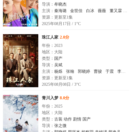
导演：
牟晓杰
主演：
秦海璐
金世佳
白冰
薇薇
董又霖
戴
资源：更新至1集
2025年08月17日 / 1°C
珠江人家
2.0分
年份：2023
地区：大陆
类型：
国产
导演：
吴斌
主演：
杨烁
张翰
郭晓婷
曹骏
于震
李乃文
资源：更新至1集
2025年08月08日 / 3°C
青川入梦
8.0分
年份：2025
地区：大陆
类型：
古装
动作
剧情
国产
导演：
张之微