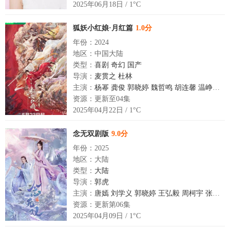
2025年06月18日 / 1°C
狐妖小红娘·月红篇
1.0分
年份：2024
地区：中国大陆
类型：
喜剧
奇幻
国产
导演：
麦贯之
杜林
主演：
杨幂
龚俊
郭晓婷
魏哲鸣
胡连馨
温峥嵘
祝
资源：更新至04集
2025年04月22日 / 1°C
念无双剧版
9.0分
年份：2025
地区：大陆
类型：
大陆
导演：
郭虎
主演：
唐嫣
刘学义
郭晓婷
王弘毅
周柯宇
张俪
陈
资源：更新第06集
2025年04月09日 / 1°C