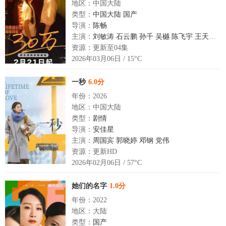
地区：中国大陆
类型：
中国大陆
国产
导演：
陈畅
主演：
刘敏涛
石云鹏
孙千
吴樾
陈飞宇
王天辰
侯
资源：更新至04集
2026年03月06日 / 15°C
一秒
6.0分
年份：2026
地区：中国大陆
类型：
剧情
导演：
安佳星
主演：
周国宾
郭晓婷
邓钢
党伟
资源：更新HD
2026年02月06日 / 57°C
她们的名字
1.0分
年份：2022
地区：大陆
类型：
国产