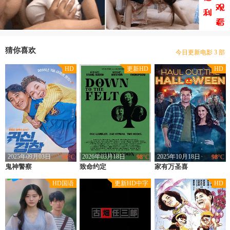
豆瓣优片库，万部电影在线选
现已收录电影 11164 部
猜你喜欢
今日更新电影 3 部
本站网址：www.gdhotels.org
HD
更新HD
HD
豆瓣优片库，万部电影在线选
现已收录电影 11164 部
2025年09月03日
2026年03月18日
2025年10月18日
98
°C
98
°C
98
°C
鬼神警察
类型：
喜剧
致命约定
类型：
喜剧
家有万圣喜
类型：
喜剧
上映：
2025
上映：
2025
上映：
2025
HD国语
更新HD中字
HD
地区：
韩国
地区：
美国
地区：
美国
导演：
金荣俊
导演：
乔恩·奥斯贝克
导演：
未知
主演：
金秀美,申贤俊,郑俊镐
主演：
迈克尔·斯塔尔-大卫,斯考蒂·汤姆森,迈克尔·温斯顿
主演：
金伯利·简·布朗,韦斯·布朗,莱西·沙伯特,Daniel Kountz,梅莉莎·彼得曼,斯蒂芬·托布罗斯基,Ellen Travolta