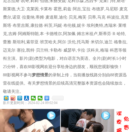
尼古拉斯·凯奇,莉莉·伯德,朱丽安妮·尼科尔森,杰西卡·克莱门特,斯塔·
斯莱德,大卫·克莱因,卡莱布·霍恩,莉兹·阿吉,宝拉·布德罗,马尼耶·麦克
费尔,诺亚·拉曼纳,蒂姆·麦道斯,迪伦·贝克,梅芙·贝蒂,马克·科波拉,克里
斯塔·布里吉斯,康拉德·科茨,玛妮·布伦顿,妮卡·埃利奥特,杰瑞米·莱维
克,吉姆·阿姆斯特朗,本·卡德维尔,阿加佩·姆古米祖卢,斯蒂芬·R·哈特,
蕾雅·斯坦利,索菲亚·班茨哈夫,阿尔·沃伦,托马斯·米切尔,迪兰·格鲁拉,
迈克尔·塞拉,凯特·贝兰特,卡勒布·威瑟毕,卡拉·沃科夫,格瑞·科恩等领
衔主演。影片(剧)类型为电影，对白语言为英语。全片(剧)时长1小时
25分钟，喜欢88影视网欢迎分享给身边的朋友，顺祝您观影愉快！
88影视网不参与
梦想情景
的录制上传，当前播放线路分别由88资源迅
雷在线提供。有关梦想情景的后续高清完整版本资源也会陆续放出，
敬请关注。
影片更新时间：2024-02-24 09:02:04