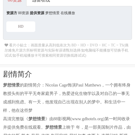
88资源
迅雷在线
资源方
88资源
提供资源
梦想情景 在线播放
HD
看片小贴士：画面质量从高到低依次为 BD > HD > DVD > HC > TC > TS(偶
尔难免片源方所标明资源与实际有误请甄别选择/如电脑端不能播放可切换手机
试试/如手机端播放卡可搜索相同资源切换线路试试)
剧情简介
梦想情景
的剧情简介：Nicolas Cage饰演Paul Matthews，一个拥有终身
教授头衔的平平无奇家庭男子，热爱进化生物学以及对自己的一事无
成感到焦虑。有一天，他发现自己出现在别人的梦中。和生活中一
样，他在这些梦
高清完整版《
梦想情景
》由88影视网(www.gdhotels.org)第一时间收录
并提供免费在线观看。
梦想情景
上映于 年，是一部美国制片作品，由