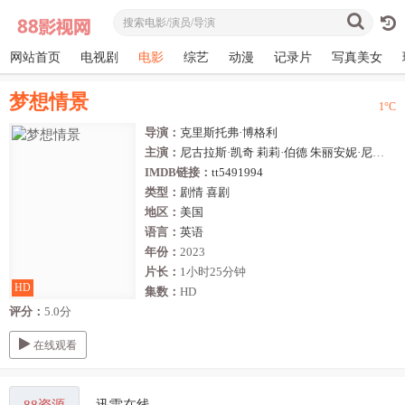
网站首页
电视剧
电影
综艺
动漫
记录片
写真美女
梦想情景
1
°C
导演：
克里斯托弗·博格利
主演：
尼古拉斯·凯奇
莉莉·伯德
朱丽安妮·尼科尔森
IMDB链接：
tt5491994
类型：
剧情
喜剧
地区：
美国
语言：
英语
年份：
2023
片长：
1小时25分钟
HD
集数：
HD
评分：
5.0分
在线观看