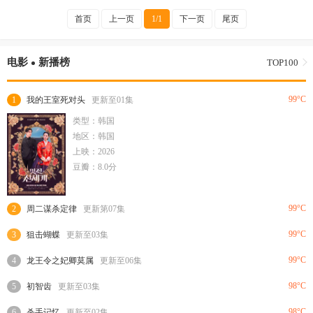
首页
上一页
1/1
下一页
尾页
电影
新播榜
TOP100
99°C
1
我的王室死对头
更新至01集
类型：韩国
地区：韩国
上映：2026
豆瓣：8.0分
99°C
2
周二谋杀定律
更新第07集
99°C
3
狙击蝴蝶
更新至03集
99°C
4
龙王令之妃卿莫属
更新至06集
98°C
5
初智齿
更新至03集
98°C
6
杀手记忆
更新至02集