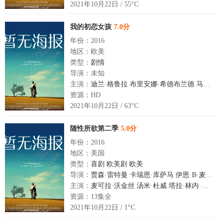
2021年10月22日 / 55°C
我的初恋女孩
7.0分
年份：2016
地区：欧美
类型：
剧情
导演：未知
主演：
迪兰·格鲁拉
布里安娜·希德布兰德
马特奥·阿里亚斯
资源：HD
2021年10月22日 / 63°C
随性所欲第二季
5.0分
年份：2016
地区：美国
类型：
喜剧
欧美剧
欧美
导演：
贾森·雷特曼
卡瑞恩·库萨马
伊恩·B·麦克唐纳
主演：
麦可拉·沃金丝
汤米·杜威
塔拉·林内·巴尔
资源：13集全
2021年10月22日 / 1°C