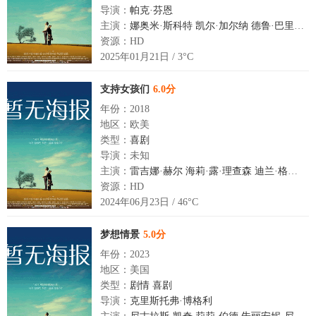
导演：
帕克·芬恩
主演：
娜奥米·斯科特
凯尔·加尔纳
德鲁·巴里摩尔
资源：HD
2025年01月21日 / 3°C
支持女孩们
6.0分
年份：2018
地区：欧美
类型：
喜剧
导演：未知
主演：
雷吉娜·赫尔
海莉·露·理查森
迪兰·格鲁拉
资源：HD
2024年06月23日 / 46°C
梦想情景
5.0分
年份：2023
地区：美国
类型：
剧情
喜剧
导演：
克里斯托弗·博格利