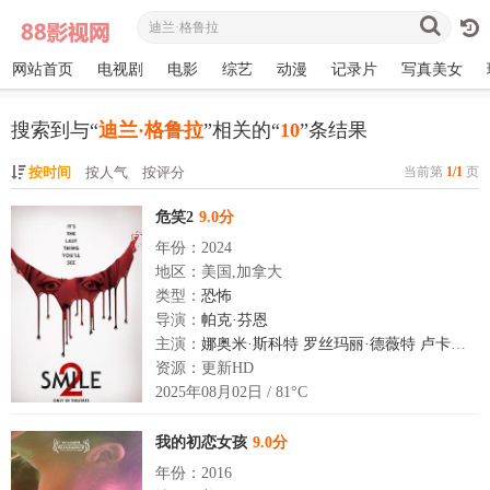
网站首页
电视剧
电影
综艺
动漫
记录片
写真美女
搜索到与“
迪兰·格鲁拉
”相关的“
10
”条结果
按时间
按人气
按评分
当前第
1/1
页
危笑2
9.0分
年份：2024
地区：美国,加拿大
类型：
恐怖
导演：
帕克·芬恩
主演：
娜奥米·斯科特
罗丝玛丽·德薇特
卢卡斯·盖奇
资源：更新HD
2025年08月02日 / 81°C
我的初恋女孩
9.0分
年份：2016