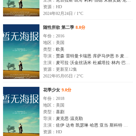
主演：
尼古拉斯·凯奇
莉莉·伯德
朱丽安妮·尼科尔森
资源：HD
2024年02月24日 / 1°C
随性所欲 第二季
8.0分
年份：2016
地区：美国
类型：
欧美
导演：
贾森·雷特曼卡瑞恩·库萨马伊恩·B·麦克唐纳琳·谢尔顿玛丽埃尔·海勒迈克尔·韦弗弗莱德·萨维奇
主演：
麦可拉·沃金丝汤米·杜威塔拉·林内·巴尔迪兰·格鲁拉
资源：更新至12集
2022年05月05日 / 2°C
花季少女
9.0分
年份：2018
地区：美国
类型：
喜剧
导演：
麦克思·温克勒
主演：
佐伊·达奇
凯瑟琳·哈恩
亚当·斯科特
迪兰·
资源：HD