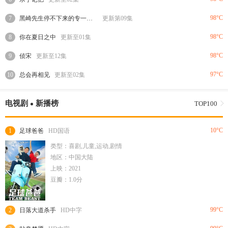
98°C
7
黑崎先生停不下来的专一之爱
更新第09集
98°C
8
你在夏日之中
更新至01集
98°C
9
侦宋
更新至12集
97°C
10
总会再相见
更新至02集
电视剧
新播榜
TOP100
10°C
1
足球爸爸
HD国语
类型：喜剧,儿童,运动,剧情
地区：中国大陆
上映：2021
豆瓣：1.0分
99°C
2
日落大道杀手
HD中字