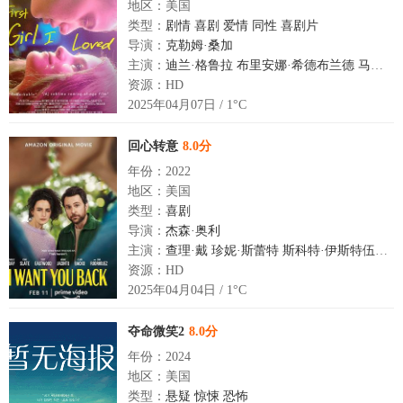
地区：美国
类型：
剧情
喜剧
爱情
同性
喜剧片
导演：
克勒姆·桑加
主演：
迪兰·格鲁拉
布里安娜·希德布兰德
马特奥·阿里亚斯
资源：HD
2025年04月07日 / 1°C
回心转意
8.0分
年份：2022
地区：美国
类型：
喜剧
导演：
杰森·奥利
主演：
查理·戴
珍妮·斯蕾特
斯科特·伊斯特伍德
吉
资源：HD
2025年04月04日 / 1°C
夺命微笑2
8.0分
年份：2024
地区：美国
类型：
悬疑
惊悚
恐怖