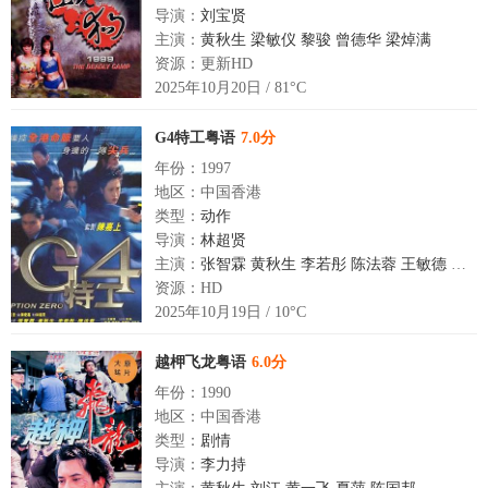
导演：
刘宝贤
主演：
黄秋生
梁敏仪
黎骏
曾德华
梁焯满
资源：更新HD
2025年10月20日 / 81°C
G4特工粤语
7.0分
年份：1997
地区：中国香港
类型：
动作
导演：
林超贤
主演：
张智霖
黄秋生
李若彤
陈法蓉
王敏德
程峰
资源：HD
2025年10月19日 / 10°C
越柙飞龙粤语
6.0分
年份：1990
地区：中国香港
类型：
剧情
导演：
李力持