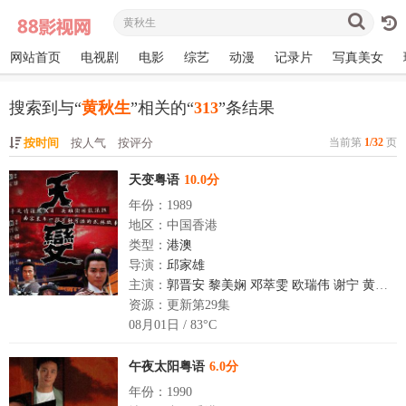
网站首页
电视剧
电影
综艺
动漫
记录片
写真美女
搜索到与“
黄秋生
”相关的“
313
”条结果
按时间
按人气
按评分
当前第
1/32
页
天变粤语
10.0分
年份：1989
地区：中国香港
类型：
港澳
导演：
邱家雄
主演：
郭晋安
黎美娴
邓萃雯
欧瑞伟
谢宁
黄秋生
资源：更新第29集
08月01日 / 83°C
午夜太阳粤语
6.0分
年份：1990