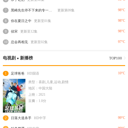
98°C
7
黑崎先生停不下来的专一之爱
更新第09集
98°C
8
你在夏日之中
更新至01集
98°C
9
侦宋
更新至12集
97°C
10
总会再相见
更新至02集
电视剧
新播榜
TOP100
10°C
1
足球爸爸
HD国语
类型：喜剧,儿童,运动,剧情
地区：中国大陆
上映：2021
豆瓣：1.0分
99°C
2
日落大道杀手
HD中字