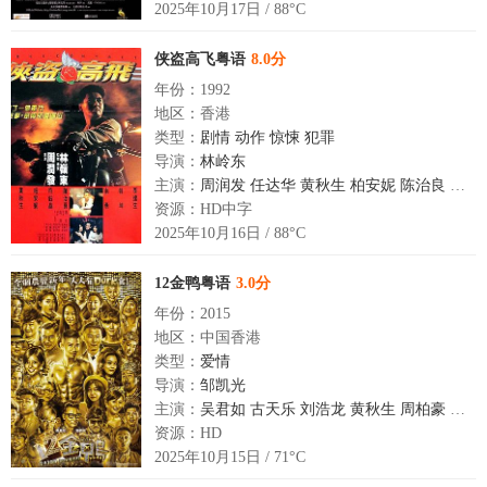
2025年10月17日 / 88°C
侠盗高飞粤语
8.0分
年份：1992
地区：香港
类型：
剧情
动作
惊悚
犯罪
导演：
林岭东
主演：
周润发
任达华
黄秋生
柏安妮
陈治良
李健
资源：HD中字
2025年10月16日 / 88°C
12金鸭粤语
3.0分
年份：2015
地区：中国香港
类型：
爱情
导演：
邹凯光
主演：
吴君如
古天乐
刘浩龙
黄秋生
周柏豪
邵美
资源：HD
2025年10月15日 / 71°C