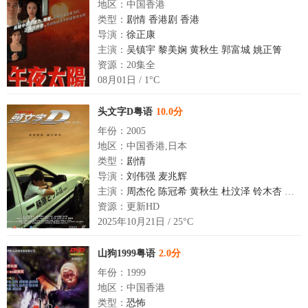
地区：中国香港
类型：
剧情
香港剧
香港
导演：
徐正康
主演：
吴镇宇
黎美娴
黄秋生
郭富城
姚正箐
资源：20集全
08月01日 / 1°C
头文字D粤语
10.0分
年份：2005
地区：中国香港,日本
类型：
剧情
导演：
刘伟强
麦兆辉
主演：
周杰伦
陈冠希
黄秋生
杜汶泽
铃木杏
余文
资源：更新HD
2025年10月21日 / 25°C
山狗1999粤语
2.0分
年份：1999
地区：中国香港
类型：
恐怖