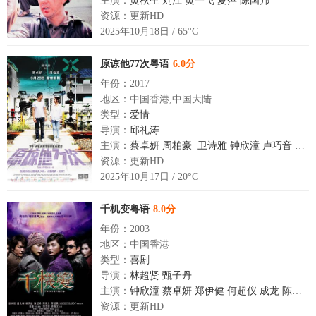
主演：
黄秋生
刘江
黄一飞
夏萍
陈国邦
资源：更新HD
2025年10月18日 / 65°C
原谅他77次粤语
6.0分
年份：2017
地区：中国香港,中国大陆
类型：
爱情
导演：
邱礼涛
主演：
蔡卓妍
周柏豪
卫诗雅
钟欣潼
卢巧音
郑希
资源：更新HD
2025年10月17日 / 20°C
千机变粤语
8.0分
年份：2003
地区：中国香港
类型：
喜剧
导演：
林超贤
甄子丹
主演：
钟欣潼
蔡卓妍
郑伊健
何超仪
成龙
陈冠希
资源：更新HD