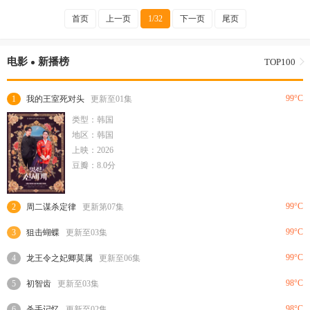
首页
上一页
1/32
下一页
尾页
电影
新播榜
TOP100
99°C
1
我的王室死对头
更新至01集
类型：韩国
地区：韩国
上映：2026
豆瓣：8.0分
99°C
2
周二谋杀定律
更新第07集
99°C
3
狙击蝴蝶
更新至03集
99°C
4
龙王令之妃卿莫属
更新至06集
98°C
5
初智齿
更新至03集
98°C
6
杀手记忆
更新至02集