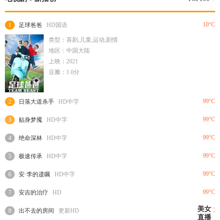
10°C
1
足球爸爸
HD国语
类型：喜剧,儿童,运动,剧情
地区：中国大陆
上映：2021
豆瓣：1.0分
99°C
2
日落大道杀手
HD中字
99°C
3
贴身梦魇
HD中字
99°C
4
绝命深林
HD中字
99°C
5
极速传承
HD中字
99°C
6
安·李的遗嘱
HD中字
99°C
7
安吉的治疗
HD
美女
99°C
8
出不去的房间
更新HD
直播