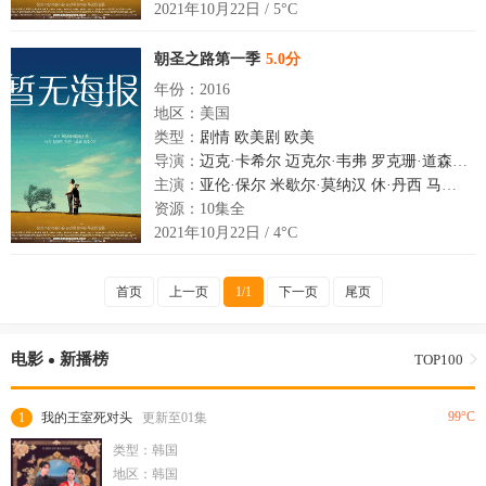
2021年10月22日 / 5°C
朝圣之路第一季
5.0分
年份：2016
地区：美国
类型：
剧情
欧美剧
欧美
导演：
迈克·卡希尔
迈克尔·韦弗
罗克珊·道森
帕特
主演：
亚伦·保尔
米歇尔·莫纳汉
休·丹西
马克西·艾里奇
资源：10集全
2021年10月22日 / 4°C
首页
上一页
1/1
下一页
尾页
电影
新播榜
TOP100
99°C
1
我的王室死对头
更新至01集
类型：韩国
地区：韩国