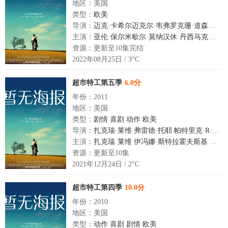
地区：美国
类型：
欧美
导演：
迈克·卡希尔迈克尔·韦弗罗克珊·道森帕特里克·R·诺里斯
主演：
亚伦·保尔米歇尔·莫纳汉休·丹西马克西·艾里奇
资源：更新至10集完结
2022年08月25日 / 3°C
超市特工第五季
6.0分
年份：2011
地区：美国
类型：
剧情
喜剧
动作
欧美
导演：
扎克瑞·莱维
弗雷德·托耶
帕特里克·R·诺里斯
主演：
扎克瑞·莱维
伊冯娜·斯特拉霍夫斯基
约书
资源：更新至10集
2021年12月24日 / 2°C
超市特工第四季
10.0分
年份：2010
地区：美国
类型：
动作
喜剧
剧情
欧美