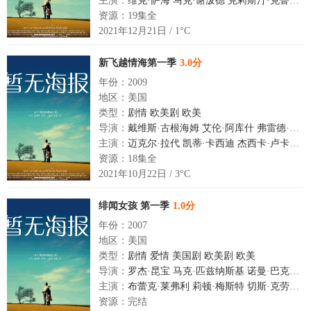
主演：
维克·萨海
马克·谢泼德
克莉斯汀·克鲁克
布
资源：19集全
2021年12月21日 / 1°C
新飞越情海第一季
3.0分
年份：2009
地区：美国
类型：
剧情
欧美剧
欧美
导演：
戴维斯·古根海姆
艾伦·阿库什
弗雷德·托耶
主演：
迈克尔·拉代
凯蒂·卡西迪
杰西卡·卢卡斯
科
资源：18集全
2021年10月22日 / 3°C
绯闻女孩 第一季
1.0分
年份：2007
地区：美国
类型：
剧情
爱情
美国剧
欧美剧
欧美
导演：
罗杰·昆宝
马克·匹兹纳斯基
诺曼·巴克利
T
主演：
布蕾克·莱弗利
莉顿·梅斯特
切斯·克劳福
泰
资源：完结