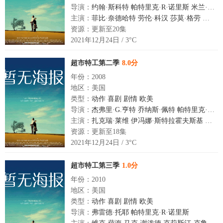
导演：
约翰·斯科特
帕特里克·R·诺里斯
米兰·赫伊洛夫
主演：
菲比·奈德哈特
劳伦·科汉
莎莫·格劳
克莉斯
资源：更新至20集
2021年12月24日 / 3°C
超市特工第二季
8.0分
年份：2008
地区：美国
类型：
动作
喜剧
剧情
欧美
导演：
杰弗里·G.亨特
乔纳斯·佩特
帕特里克·R·诺里斯
主演：
扎克瑞·莱维
伊冯娜·斯特拉霍夫斯基
亚当
资源：更新至18集
2021年12月24日 / 3°C
超市特工第三季
1.0分
年份：2010
地区：美国
类型：
动作
喜剧
剧情
欧美
导演：
弗雷德·托耶
帕特里克·R·诺里斯