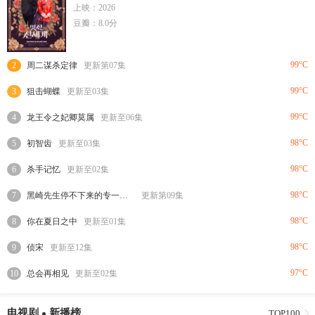
上映：2026
豆瓣：8.0分
99°C
2
周二谋杀定律
更新第07集
99°C
3
狙击蝴蝶
更新至03集
99°C
4
龙王令之妃卿莫属
更新至06集
98°C
5
初智齿
更新至03集
98°C
6
杀手记忆
更新至02集
98°C
7
黑崎先生停不下来的专一之爱
更新第09集
98°C
8
你在夏日之中
更新至01集
98°C
9
侦宋
更新至12集
97°C
10
总会再相见
更新至02集
电视剧
新播榜
TOP100