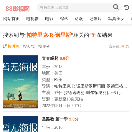
网站首页
电视剧
电影
综艺
动漫
记录片
写真美女
搜索到与“
帕特里克·R·诺里斯
”相关的“
9
”条结果
按时间
按人气
按评分
当前第
1/1
页
青春崛起
8.0分
年份：2018
地区：美国
类型：
欧美
导演：
帕特里克·R·诺里斯罗斯玛丽·罗德里格兹
主演：
乔什·拉德诺玛丽·谢尔顿奥丽伊·卡瓦洛戴蒙·J·格里斯佩
资源：更新至10集完结
2022年08月25日 / 1°C
圣路教 第一季
9.0分
年份：2016