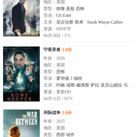
地区：美国
类型：
惊悚
悬疑
恐怖
导演：
Uli Edel
主演：
尼古拉斯·凯奇
Sarah Wayne Callies
资源：HD中字
06月18日 / 1°C
守骨异兽
2.0分
年份：2026
地区：美国
类型：
恐怖
导演：
霍华德·J·福特
主演：
约翰·瑞斯-戴维斯
萨拉·亚历山德拉·马克斯
资源：更新HD
04月11日 / 91°C
州际战争
2.0分
年份：2025
地区：美国
类型：
西部
动作