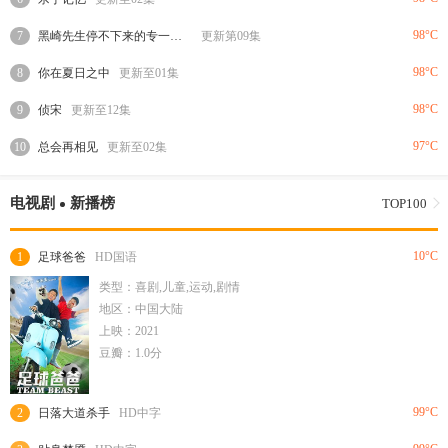
98°C
7
黑崎先生停不下来的专一之爱
更新第09集
98°C
8
你在夏日之中
更新至01集
98°C
9
侦宋
更新至12集
97°C
10
总会再相见
更新至02集
电视剧
新播榜
TOP100
10°C
1
足球爸爸
HD国语
类型：喜剧,儿童,运动,剧情
地区：中国大陆
上映：2021
豆瓣：1.0分
99°C
2
日落大道杀手
HD中字