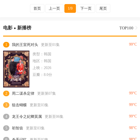
首页
上一页
1/9
下一页
尾页
电影
新播榜
TOP100
99°C
1
我的王室死对头
更新至01集
类型：韩国
地区：韩国
上映：2026
豆瓣：8.0分
99°C
2
周二谋杀定律
更新第07集
99°C
3
狙击蝴蝶
更新至03集
99°C
4
龙王令之妃卿莫属
更新至06集
98°C
5
初智齿
更新至03集
98°C
6
杀手记忆
更新至02集