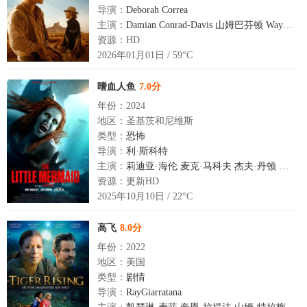
导演：
Deborah Correa
主演：
Damian Conrad-Davis
山姆巴芬顿
Wayne Charles Baker
资源：HD
2026年01月01日 / 59°C
嗜血人鱼
7.0分
年份：2024
地区：圣基茨和尼维斯
类型：
恐怖
导演：
利·斯科特
主演：
莉迪亚·海伦
麦克·马科夫
杰夫·丹顿
肖恩-
资源：更新HD
2025年10月10日 / 22°C
高飞
8.0分
年份：2022
地区：美国
类型：
剧情
导演：
RayGiarratana