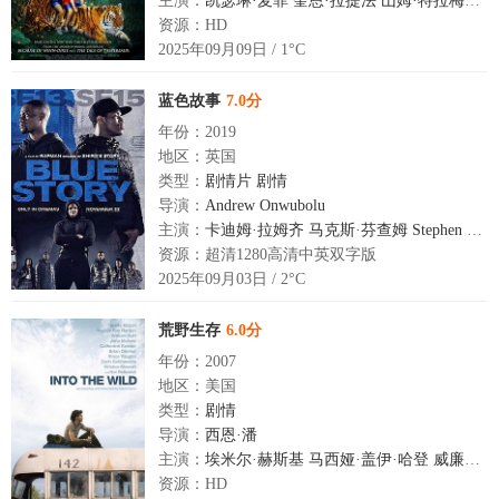
主演：
凯瑟琳·麦菲
奎恩·拉提法
山姆·特拉梅尔
W
资源：HD
2025年09月09日 / 1°C
蓝色故事
7.0分
年份：2019
地区：英国
类型：
剧情片
剧情
导演：
Andrew
Onwubolu
主演：
卡迪姆·拉姆齐
马克斯·芬查姆
Stephen
Odub
资源：超清1280高清中英双字版
2025年09月03日 / 2°C
荒野生存
6.0分
年份：2007
地区：美国
类型：
剧情
导演：
西恩·潘
主演：
埃米尔·赫斯基
马西娅·盖伊·哈登
威廉·赫特
资源：HD