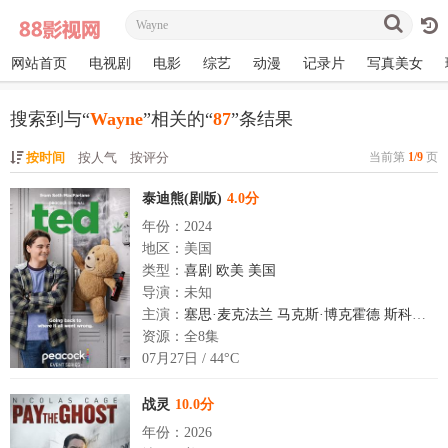
网站首页
电视剧
电影
综艺
动漫
记录片
写真美女
搜索到与“
Wayne
”相关的“
87
”条结果
按时间
按人气
按评分
当前第
1/9
页
泰迪熊(剧版)
4.0分
年份：2024
地区：美国
类型：
喜剧
欧美
美国
导演：未知
主演：
塞思·麦克法兰
马克斯·博克霍德
斯科特·格瑞恩斯
资源：全8集
07月27日 / 44°C
战灵
10.0分
年份：2026